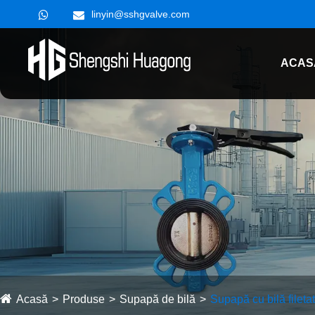
linyin@sshgvalve.com
ACAS
Acasă
Produse
Supapă de bilă
Supapă cu bilă fileta