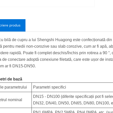
riere produs
cu bilă de cupru a lui Shengshi Huagong este confecționată din a
tă pentru medii non-corozive sau slab corozive, cum ar fi apă, ab
idere rapidă. Poate fi complet deschis/închis prin rotirea a 90 °,
 de conectare adoptă conexiune filetată, care este ușor de instal
um ar fi DN15-DN50.
tri de bază
e parametrului
Parametri specifici
DN15 - DN100 (diferite specificații pot fi se
trul nominal
DN32, DN40, DN50, DN65, DN80, DN100, et
PN1.6MPA, PN2.5MPA, PN4.0MPA, etc. (sunt di