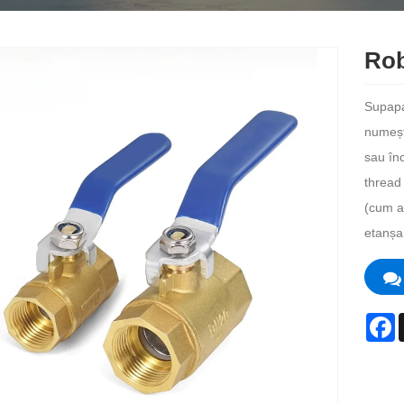
Rob
Supapa
numeșt
sau înc
thread 
(cum ar
etanșa
F