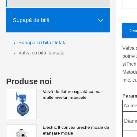

Supapă de bilă
Desc
Supapă cu bilă filetată
Valva 
Valva cu bilă flanșată
potrivi
și înch
Metoda
Produse noi
mic, c
Valvă de fluture sigilată cu mai
Parame
multe niveluri manuale
Numel
Diame
Electric lt convex ureche moale de
etanșare moale