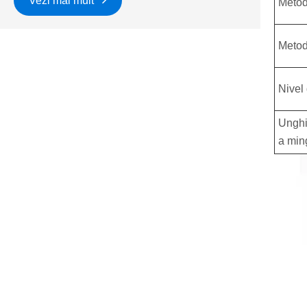
Vezi mai mult
Metod
Metod
Nivel
Unghi
a ming