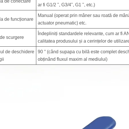
a de conectare
ar fi G1/2 ", G3/4", G1 ", etc.)
Manual (operat prin mâner sau roată de mână),
a de funcționare
actuator pneumatic) etc.
Îndepliniți standardele relevante, cum ar fi 
 de scurgere
calitatea produsului și a cerințelor de utilizar
ul de deschidere
90 ° (când supapa cu bilă este complet desch
ii
obținând fluxul maxim al mediului)