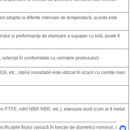
 pot adapta la diferite intervale de temperatură, acesta este
erialul și performanța de etanșare a supapei cu bilă, poate fi
 selectat în conformitate cu cerințele produsului)
16, etc., oțelul inoxidabil este utilizat în ocazii cu cerințe mari
len PTFE, nitril NBR NBR, etc.), etanșare dură (cum ar fi metal
pecificațiile firului variază în funcție de diametrul nominal, cum