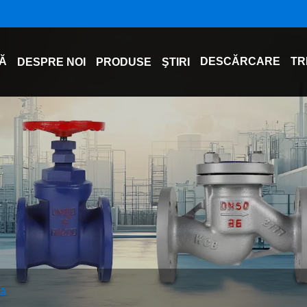
Ă
DESCĂRCARE
TR
DESPRE NOI
PRODUSE
ŞTIRI
tă