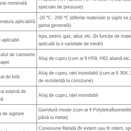
une nominală
speciale de presiune)
-20 ℃ - 200 ℃ (diferite materiale și sigilii se
ratura aplicabilă
gama generală)
Apa, petrol, gaz, abur, etc. (în funcție de mat
 aplicabil
aplicată la o varietate de medii)
ialul de caroserie
Aliaj de cupru (cum ar fi H59, H62 alamă etc.,
papei
Aliaj de cupru, oțel inoxidabil (cum ar fi 304, 3
al de bilă
de rezistență la coroziune)
al tulpină de
Aliaj de cupru, oțel inoxidabil
pă
Garnitură moale (cum ar fi Polytetrafluoroeti
 de sigilare
până la metal)
Conexiune filetată (fir extern sau fir intern, s