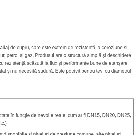
liaj de cupru, care este extrem de rezistentă la coroziune și
ur, petrol și gaz. Produsul are o structură simplă și deschidere
 cu rezistență scăzută la flux și performanțe bune de etanșare.
at și nu necesită sudură. Este potrivit pentru țevi cu diametrul
lectate în funcție de nevoile reale, cum ar fi DN15, DN20, DN25,
c.)
sponibile și niveluri de presiune comune, alte niveluri