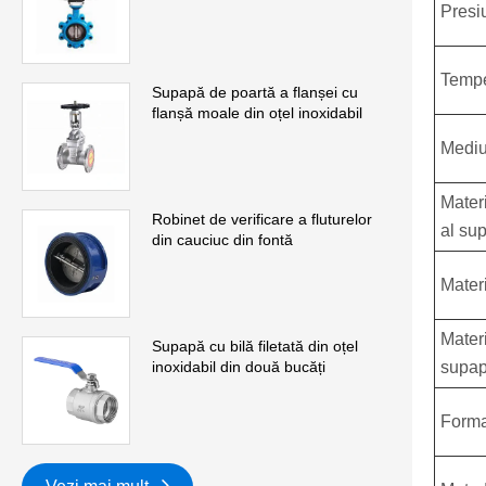
Presi
Tempe
Supapă de poartă a flanșei cu
flanșă moale din oțel inoxidabil
Mediu
Mater
Robinet de verificare a fluturelor
al su
din cauciuc din fontă
Materi
Materi
Supapă cu bilă filetată din oțel
supa
inoxidabil din două bucăți
Forma