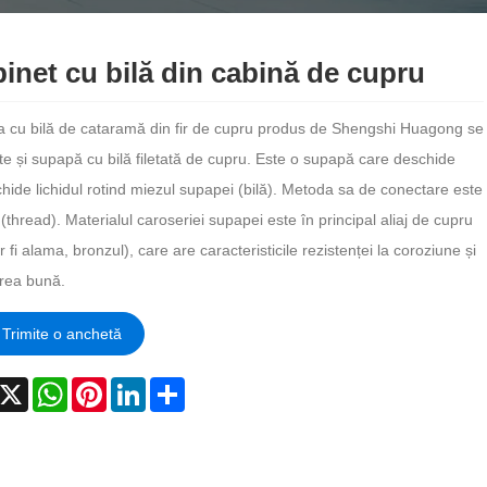
inet cu bilă din cabină de cupru
 cu bilă de cataramă din fir de cupru produs de Shengshi Huagong se
e și supapă cu bilă filetată de cupru. Este o supapă care deschide
hide lichidul rotind miezul supapei (bilă). Metoda sa de conectare este
(thread). Materialul caroseriei supapei este în principal aliaj de cupru
 fi alama, bronzul), care are caracteristicile rezistenței la coroziune și
rea bună.
Trimite o anchetă
acebook
X
WhatsApp
Pinterest
LinkedIn
Share