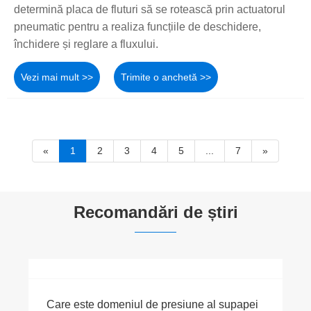
determină placa de fluturi să se rotească prin actuatorul
pneumatic pentru a realiza funcțiile de deschidere,
închidere și reglare a fluxului.
Vezi mai mult >>
Trimite o anchetă >>
«
1
2
3
4
5
...
7
»
Recomandări de știri