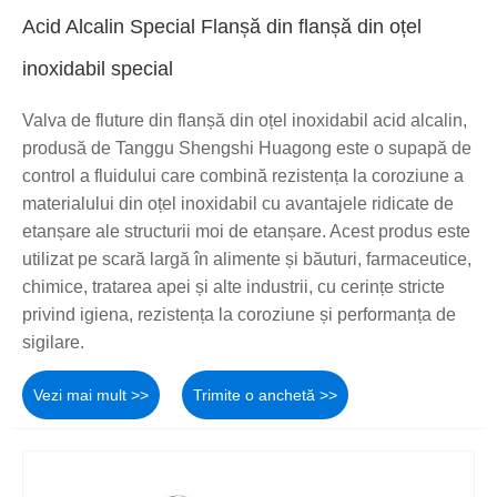
Acid Alcalin Special Flanșă din flanșă din oțel
inoxidabil special
Valva de fluture din flanșă din oțel inoxidabil acid alcalin,
produsă de Tanggu Shengshi Huagong este o supapă de
control a fluidului care combină rezistența la coroziune a
materialului din oțel inoxidabil cu avantajele ridicate de
etanșare ale structurii moi de etanșare. Acest produs este
utilizat pe scară largă în alimente și băuturi, farmaceutice,
chimice, tratarea apei și alte industrii, cu cerințe stricte
privind igiena, rezistența la coroziune și performanța de
sigilare.
Vezi mai mult >>
Trimite o anchetă >>