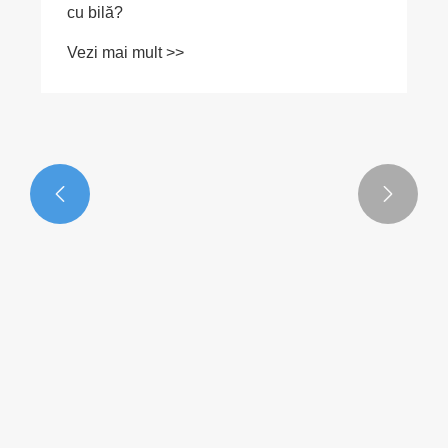


Care este domeniul de presiune al supapei
cu bilă?
Vezi mai mult >>