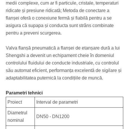
medii complexe, cum ar fi particule, cristale, temperaturi
ridicate și presiune ridicată; Metoda de conectare a
flanșei oferă o conexiune fermă și fiabilă pentru a se
asigura că supapa și conducta sunt strâns combinate
pentru a preveni scurgerea.
Valva flanșă pneumatică a flanșei de etanșare dură a lui
Shengshi a devenit un echipament cheie în domeniul
controlului fluidului de conducte industriale, cu controlul
său automat eficient, performanța excelentă de sigilare și
adaptabilitatea puternică la condițiile de muncă.
Parametri tehnici
Proiect
Interval de parametri
Diametrul
DN50 - DN1200
nominal