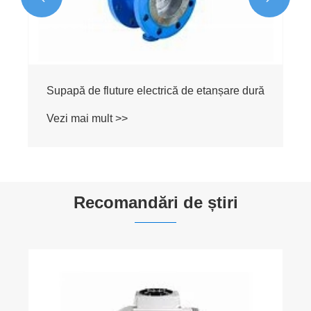
de etanșare dură
Recomandări de știri
Prin ce fel de mediu poate trece o supapă
cu bilă?