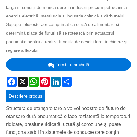
largă în condiții de muncă dure în industrii precum petrochimia,
energia electrică, metalurgia și industria chimică a cărbunelui.
Supapa folosește aer comprimat ca sursă de alimentare și
determină placa de fluturi să se rotească prin actuatorul
pneumatic pentru a realiza funcțiile de deschidere, închidere și
reglare a fluxului.
Trimite o anchetă
Facebook
X
WhatsApp
Pinterest
LinkedIn
Share
Descriere produs
Structura de etanșare tare a valvei noastre de fluture de
etanșare dură pneumatică o face rezistentă la temperaturi
ridicate, presiune ridicată, uzură și coroziune și poate
funcționa stabil în sistemele de conducte care conțin