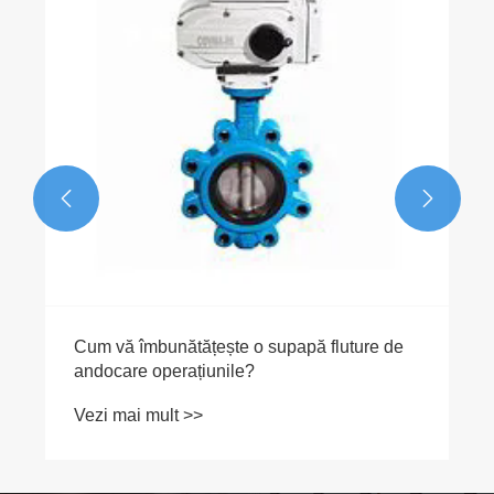
Vezi mai mult >>


e