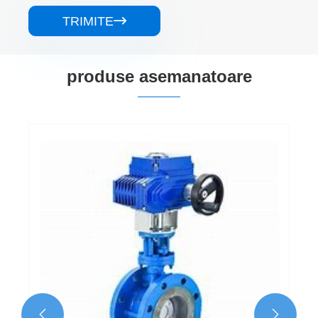
TRIMITE

produse asemanatoare
Ventilație Eanterizare dură Valvă d
Vezi mai mult >>

