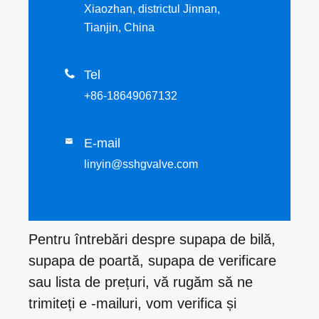
Xiaozhan, districtul Jinnan,
Tianjin, China

Tel
+86-18649067132
E-mail

linyin@sshgvalve.com
Pentru întrebări despre supapa de bilă,
supapa de poartă, supapa de verificare
sau lista de prețuri, vă rugăm să ne
trimiteți e -mailuri, vom verifica și