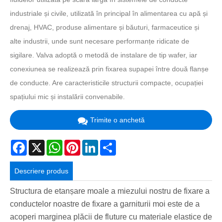
industriale și civile, utilizată în principal în alimentarea cu apă și
drenaj, HVAC, produse alimentare și băuturi, farmaceutice și
alte industrii, unde sunt necesare performanțe ridicate de
sigilare. Valva adoptă o metodă de instalare de tip wafer, iar
conexiunea se realizează prin fixarea supapei între două flanșe
de conducte. Are caracteristicile structurii compacte, ocupației
spațiului mic și instalării convenabile.
Trimite o anchetă
Facebook
X
WhatsApp
Pinterest
LinkedIn
Share
Descriere produs
Structura de etanșare moale a miezului nostru de fixare a
conductelor noastre de fixare a garniturii moi este de a
acoperi marginea plăcii de fluture cu materiale elastice de