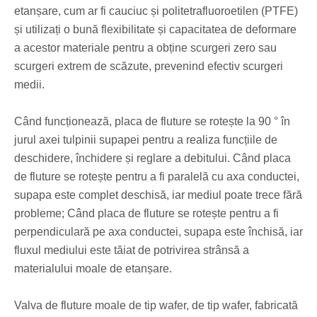
etanșare, cum ar fi cauciuc și politetrafluoroetilen (PTFE)
și utilizați o bună flexibilitate și capacitatea de deformare
a acestor materiale pentru a obține scurgeri zero sau
scurgeri extrem de scăzute, prevenind efectiv scurgeri
medii.
Când funcționează, placa de fluture se rotește la 90 ° în
jurul axei tulpinii supapei pentru a realiza funcțiile de
deschidere, închidere și reglare a debitului. Când placa
de fluture se rotește pentru a fi paralelă cu axa conductei,
supapa este complet deschisă, iar mediul poate trece fără
probleme; Când placa de fluture se rotește pentru a fi
perpendiculară pe axa conductei, supapa este închisă, iar
fluxul mediului este tăiat de potrivirea strânsă a
materialului moale de etanșare.
Valva de fluture moale de tip wafer, de tip wafer, fabricată