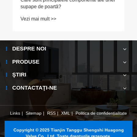
supape de poartă?
Vezi mai mult >>
DESPRE NOI
PRODUSE
ŞTIRI
CONTACTAŢI-NE
Links
|
Sitemap
|
RSS
|
XML
|
Politica de confidențialitate
Copyright © 2025 Tianjin Tanggu Shengshi Huagong
Valve Co., Ltd. Toate drepturile rezervate.