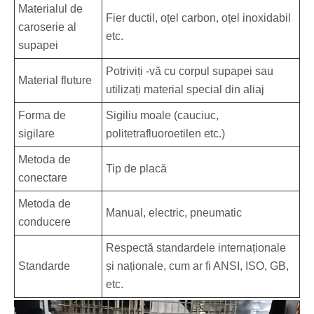
Materialul de
Fier ductil, oțel carbon, oțel inoxidabil
caroserie al
etc.
supapei
Potriviți -vă cu corpul supapei sau
Material fluture
utilizați material special din aliaj
Forma de
Sigiliu moale (cauciuc,
sigilare
politetrafluoroetilen etc.)
Metoda de
Tip de placă
conectare
Metoda de
Manual, electric, pneumatic
conducere
Respectă standardele internaționale
Standarde
și naționale, cum ar fi ANSI, ISO, GB,
etc.