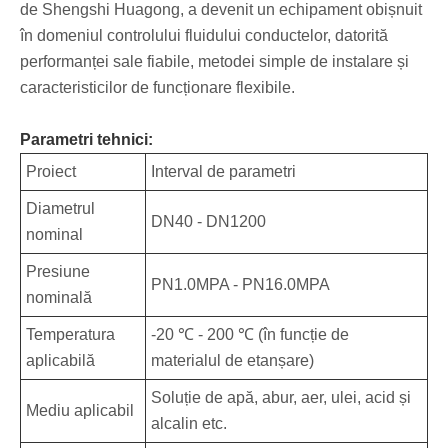
de Shengshi Huagong, a devenit un echipament obișnuit
în domeniul controlului fluidului conductelor, datorită
performanței sale fiabile, metodei simple de instalare și
caracteristicilor de funcționare flexibile.
Parametri tehnici:
Proiect
Interval de parametri
Diametrul
DN40 - DN1200
nominal
Presiune
PN1.0MPA - PN16.0MPA
nominală
Temperatura
-20 ℃ - 200 ℃ (în funcție de
aplicabilă
materialul de etanșare)
Soluție de apă, abur, aer, ulei, acid și
Mediu aplicabil
alcalin etc.